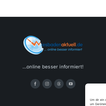
…online besser informiert!
Um dir ein 
um Gerätei