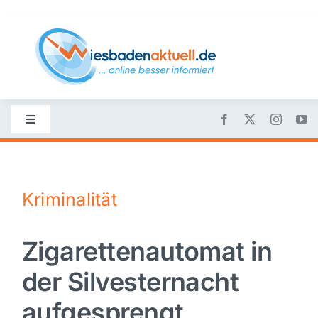
Skip
to
content
Toggle
Navigation
Startseite
Kriminalität
Nachrichten
Zigarettenautomat in
Politik
der Silvesternacht
Wirtschaft
aufgesprengt