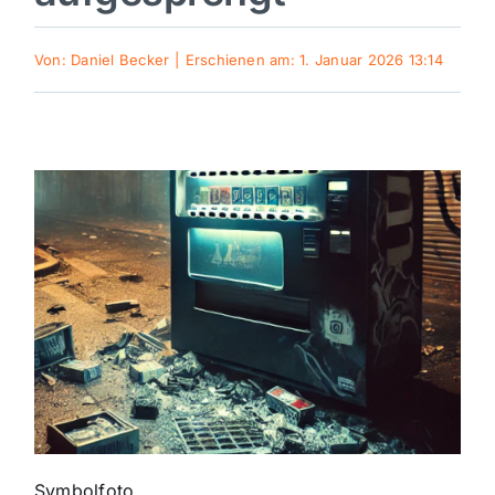
Sport
Von:
Daniel Becker
|
Erschienen am: 1. Januar 2026 13:14
Kultur
Panorama
Mein Stadtteil
Galerie
Verkehrsmeldungen
Polizeimeldungen
Symbolfoto