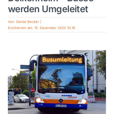
werden Umgeleitet
Sport
Von:
Daniel Becker
|
Kultur
Erschienen am: 15. Dezember 2025 10:16
Panorama
Mein Stadtteil
Galerie
Verkehrsmeldungen
Polizeimeldungen