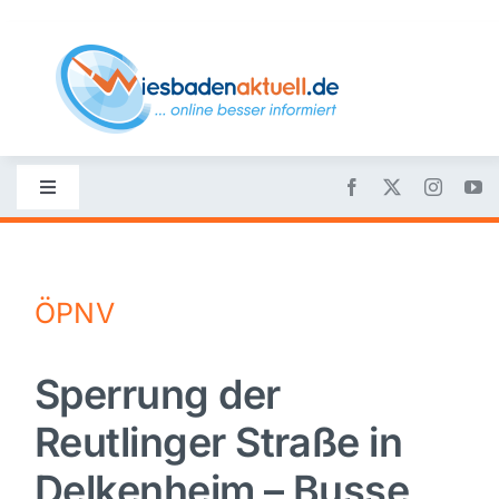
Skip
to
content
Toggle
Navigation
Startseite
ÖPNV
Nachrichten
Sperrung der
Politik
Reutlinger Straße in
Wirtschaft
Delkenheim – Busse