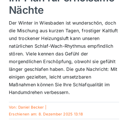
Nächte
Sport
Der Winter in Wiesbaden ist wunderschön, doch
Kultur
die Mischung aus kurzen Tagen, frostiger Kaltluft
und trockener Heizungsluft kann unseren
natürlichen Schlaf-Wach-Rhythmus empfindlich
Panorama
stören. Viele kennen das Gefühl der
morgendlichen Erschöpfung, obwohl sie gefühlt
Mein Stadtteil
länger geschlafen haben. Die gute Nachricht: Mit
einigen gezielten, leicht umsetzbaren
Maßnahmen können Sie Ihre Schlafqualität im
Galerie
Handumdrehen verbessern.
Verkehrsmeldungen
Von:
Daniel Becker
|
Erschienen am: 8. Dezember 2025 13:18
Polizeimeldungen