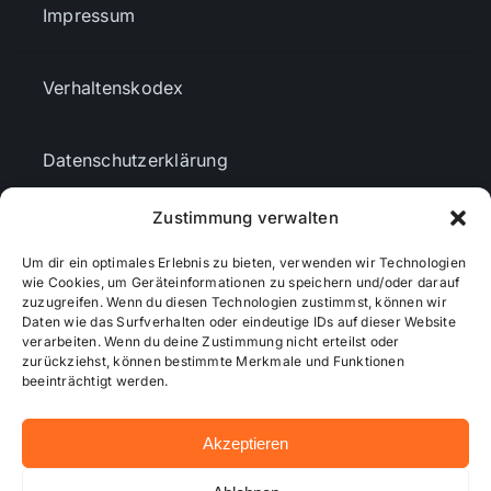
Impressum
Verhaltenskodex
Datenschutzerklärung
Zustimmung verwalten
AGBs
Um dir ein optimales Erlebnis zu bieten, verwenden wir Technologien
wie Cookies, um Geräteinformationen zu speichern und/oder darauf
Cookie-Richtlinie (EU)
zuzugreifen. Wenn du diesen Technologien zustimmst, können wir
Daten wie das Surfverhalten oder eindeutige IDs auf dieser Website
verarbeiten. Wenn du deine Zustimmung nicht erteilst oder
zurückziehst, können bestimmte Merkmale und Funktionen
Mediendaten
beeinträchtigt werden.
Akzeptieren
© 2026 - Wiesbadenaktuell ...online besser informiert!