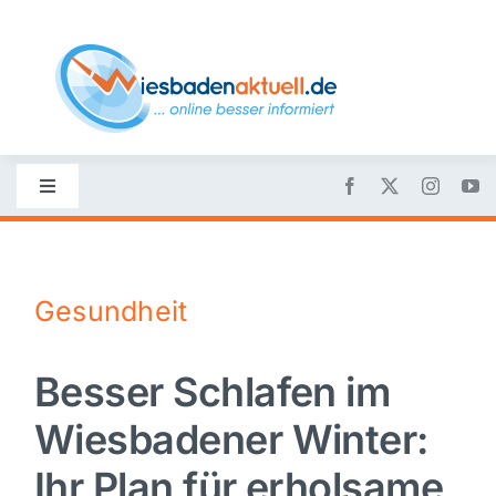
Skip
to
content
Toggle
Navigation
Startseite
Gesundheit
Nachrichten
Besser Schlafen im
Politik
Wiesbadener Winter:
Wirtschaft
Ihr Plan für erholsame