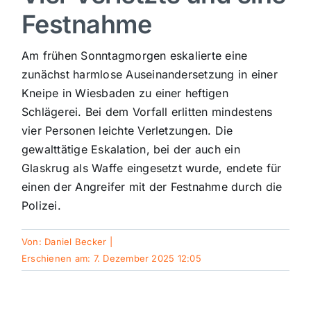
Festnahme
Sport
Am frühen Sonntagmorgen eskalierte eine
Kultur
zunächst harmlose Auseinandersetzung in einer
Kneipe in Wiesbaden zu einer heftigen
Schlägerei. Bei dem Vorfall erlitten mindestens
Panorama
vier Personen leichte Verletzungen. Die
gewalttätige Eskalation, bei der auch ein
Mein Stadtteil
Glaskrug als Waffe eingesetzt wurde, endete für
einen der Angreifer mit der Festnahme durch die
Polizei.
Galerie
Von:
Daniel Becker
|
Verkehrsmeldungen
Erschienen am: 7. Dezember 2025 12:05
Polizeimeldungen