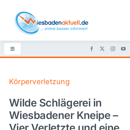
Skip
to
content
Toggle
Navigation
Startseite
Körperverletzung
Nachrichten
Wilde Schlägerei in
Politik
Wiesbadener Kneipe –
Wirtschaft
Vier Verletzte und eine