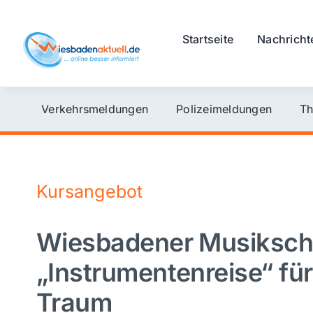
Skip
to
Startseite
Nachricht
content
Verkehrsmeldungen
Polizeimeldungen
Th
Kursangebot
Wiesbadener Musikschu
„Instrumentenreise“ fü
Traum