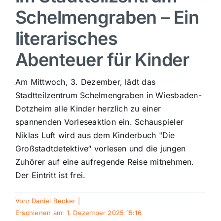
Schelmengraben – Ein
Sport
literarisches
Kultur
Abenteuer für Kinder
Am Mittwoch, 3. Dezember, lädt das
Panorama
Stadtteilzentrum Schelmengraben in Wiesbaden-
Dotzheim alle Kinder herzlich zu einer
Mein Stadtteil
spannenden Vorleseaktion ein. Schauspieler
Niklas Luft wird aus dem Kinderbuch "Die
Galerie
Großstadtdetektive“ vorlesen und die jungen
Zuhörer auf eine aufregende Reise mitnehmen.
Der Eintritt ist frei.
Verkehrsmeldungen
Von:
Daniel Becker
|
Polizeimeldungen
Erschienen am: 1. Dezember 2025 15:16