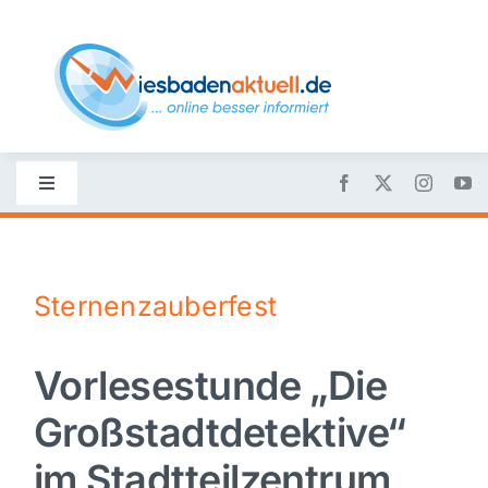
Skip
to
content
Toggle
Navigation
Startseite
Sternenzauberfest
Nachrichten
Vorlesestunde „Die
Politik
Großstadtdetektive“
Wirtschaft
im Stadtteilzentrum