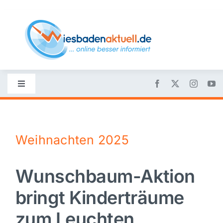
Skip
to
content
Toggle
Navigation
Startseite
Weihnachten 2025
Nachrichten
Wunschbaum-Aktion
Politik
bringt Kinderträume
Wirtschaft
zum Leuchten