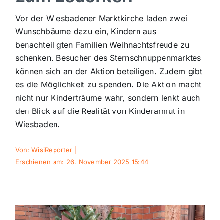
Sport
Vor der Wiesbadener Marktkirche laden zwei
Wunschbäume dazu ein, Kindern aus
benachteiligten Familien Weihnachtsfreude zu
Kultur
schenken. Besucher des Sternschnuppenmarktes
können sich an der Aktion beteiligen. Zudem gibt
Panorama
es die Möglichkeit zu spenden. Die Aktion macht
nicht nur Kinderträume wahr, sondern lenkt auch
den Blick auf die Realität von Kinderarmut in
Mein Stadtteil
Wiesbaden.
Galerie
Von:
WisiReporter
|
Erschienen am: 26. November 2025 15:44
Verkehrsmeldungen
Polizeimeldungen