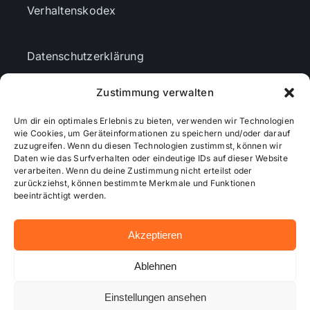
Verhaltenskodex
Datenschutzerklärung
Zustimmung verwalten
AGBs
Um dir ein optimales Erlebnis zu bieten, verwenden wir Technologien
wie Cookies, um Geräteinformationen zu speichern und/oder darauf
Cookie-Richtlinie (EU)
zuzugreifen. Wenn du diesen Technologien zustimmst, können wir
Daten wie das Surfverhalten oder eindeutige IDs auf dieser Website
verarbeiten. Wenn du deine Zustimmung nicht erteilst oder
zurückziehst, können bestimmte Merkmale und Funktionen
Mediendaten
beeinträchtigt werden.
Akzeptieren
© 2026 - Wiesbadenaktuell ...online besser informiert!
Ablehnen
Einstellungen ansehen