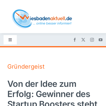
Skip
to
content
Toggle
Navigation
Startseite
Gründergeist
Nachrichten
Von der Idee zum
Politik
Erfolg: Gewinner des
Wirtschaft
Startup Boosters steht