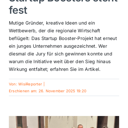
fest
Sport
Mutige Gründer, kreative Ideen und ein
Kultur
Wettbewerb, der die regionale Wirtschaft
beflügelt: Das Startup Booster-Projekt hat erneut
ein junges Unternehmen ausgezeichnet. Wer
Panorama
diesmal die Jury für sich gewinnen konnte und
warum die Initiative weit über den Sieg hinaus
Mein Stadtteil
Wirkung entfaltet; erfahren Sie im Artikel.
Von:
WisiReporter
|
Galerie
Erschienen am: 26. November 2025 19:20
Verkehrsmeldungen
Polizeimeldungen