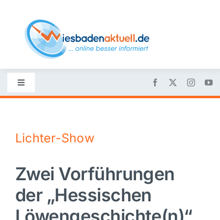
Skip
to
content
Toggle
Navigation
Startseite
Lichter-Show
Nachrichten
Zwei Vorführungen
Politik
der „Hessischen
Wirtschaft
Löwengeschichte(n)“