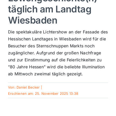
täglich am Landtag
Sport
Wiesbaden
Kultur
Die spektakuläre Lichtershow an der Fassade des
Hessischen Landtages in Wiesbaden wird für die
Panorama
Besucher des Sternschnuppen Markts noch
zugänglicher. Aufgrund der großen Nachfrage
und zur Einstimmung auf die Feierlichkeiten zu
Mein Stadtteil
"80 Jahre Hessen" wird die beliebte Illumination
ab Mittwoch zweimal täglich gezeigt.
Galerie
Von:
Daniel Becker
|
Erschienen am: 25. November 2025 13:38
Verkehrsmeldungen
Polizeimeldungen