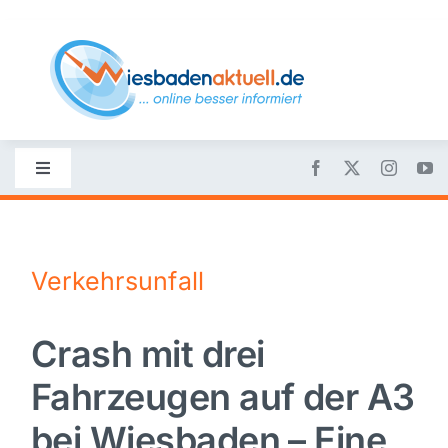
Skip
to
content
Toggle
Navigation
Startseite
Verkehrsunfall
Nachrichten
Crash mit drei
Politik
Fahrzeugen auf der A3
Wirtschaft
bei Wiesbaden – Eine