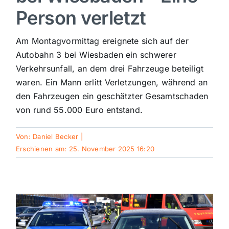
Person verletzt
Sport
Am Montagvormittag ereignete sich auf der
Kultur
Autobahn 3 bei Wiesbaden ein schwerer
Verkehrsunfall, an dem drei Fahrzeuge beteiligt
waren. Ein Mann erlitt Verletzungen, während an
Panorama
den Fahrzeugen ein geschätzter Gesamtschaden
von rund 55.000 Euro entstand.
Mein Stadtteil
Von:
Daniel Becker
|
Erschienen am: 25. November 2025 16:20
Galerie
Verkehrsmeldungen
Polizeimeldungen