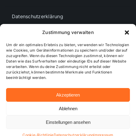
Datenschutzerklärung
Zustimmung verwalten
AGBs
Um dir ein optimales Erlebnis zu bieten, verwenden wir Technologien
wie Cookies, um Geräteinformationen zu speichern und/oder darauf
Cookie-Richtlinie (EU)
zuzugreifen. Wenn du diesen Technologien zustimmst, können wir
Daten wie das Surfverhalten oder eindeutige IDs auf dieser Website
verarbeiten. Wenn du deine Zustimmung nicht erteilst oder
zurückziehst, können bestimmte Merkmale und Funktionen
Mediendaten
beeinträchtigt werden.
Akzeptieren
© 2026 - Wiesbadenaktuell ...online besser informiert!
Ablehnen
Einstellungen ansehen
Hosting bei alkima WEB & DESIGN ®
Cookie-Richtlinie
Datenschutzerklärung
Impressum