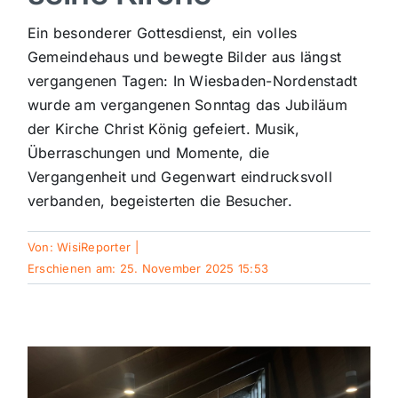
Sport
Ein besonderer Gottesdienst, ein volles
Gemeindehaus und bewegte Bilder aus längst
vergangenen Tagen: In Wiesbaden-Nordenstadt
Kultur
wurde am vergangenen Sonntag das Jubiläum
der Kirche Christ König gefeiert. Musik,
Panorama
Überraschungen und Momente, die
Vergangenheit und Gegenwart eindrucksvoll
verbanden, begeisterten die Besucher.
Mein Stadtteil
Von:
WisiReporter
|
Galerie
Erschienen am: 25. November 2025 15:53
Verkehrsmeldungen
Polizeimeldungen