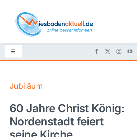
Skip
to
content
Toggle
Navigation
Startseite
Jubiläum
Nachrichten
60 Jahre Christ König:
Politik
Nordenstadt feiert
Wirtschaft
seine Kirche