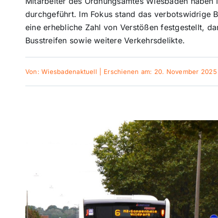
Mitarbeiter des Ordnungsamtes Wiesbaden haben i
durchgeführt. Im Fokus stand das verbotswidrige B
eine erhebliche Zahl von Verstößen festgestellt, da
Busstreifen sowie weitere Verkehrsdelikte.
Von:
Wiesbadenaktuell
|
Erschienen am: 20. November 2025 