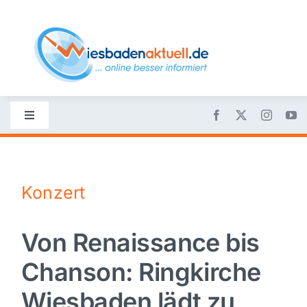
Skip
to
content
Toggle
Navigation
Startseite
Konzert
Nachrichten
Von Renaissance bis
Politik
Chanson: Ringkirche
Wirtschaft
Wiesbaden lädt zu