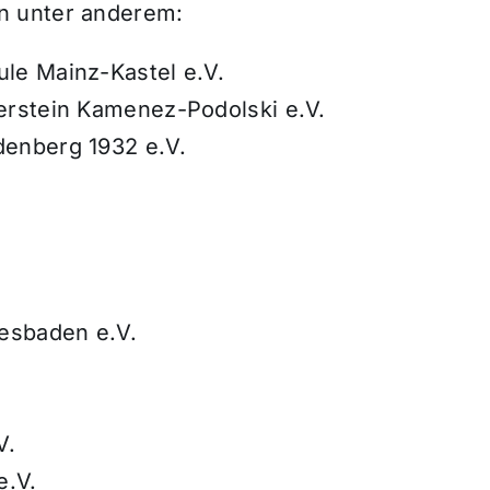
n unter anderem:
le Mainz-Kastel e.V.
erstein Kamenez-Podolski e.V.
enberg 1932 e.V.
esbaden e.V.
V.
e.V.