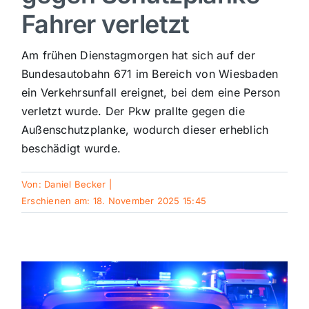
Fahrer verletzt
Sport
Am frühen Dienstagmorgen hat sich auf der
Kultur
Bundesautobahn 671 im Bereich von Wiesbaden
ein Verkehrsunfall ereignet, bei dem eine Person
verletzt wurde. Der Pkw prallte gegen die
Panorama
Außenschutzplanke, wodurch dieser erheblich
beschädigt wurde.
Mein Stadtteil
Von:
Daniel Becker
|
Erschienen am: 18. November 2025 15:45
Galerie
Verkehrsmeldungen
Polizeimeldungen