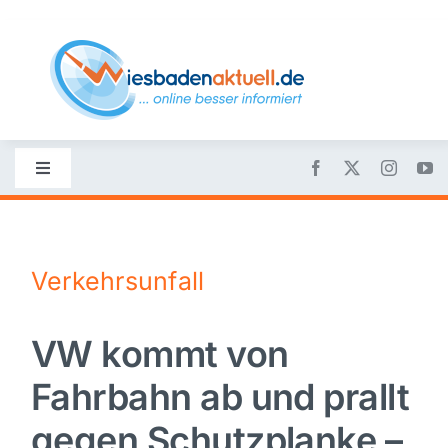
Skip
to
content
Toggle
Navigation
Startseite
Verkehrsunfall
Nachrichten
VW kommt von
Politik
Fahrbahn ab und prallt
Wirtschaft
gegen Schutzplanke –