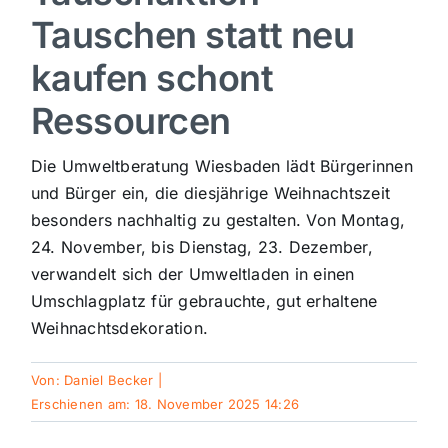
Tauschen statt neu
Sport
kaufen schont
Kultur
Ressourcen
Die Umweltberatung Wiesbaden lädt Bürgerinnen
Panorama
und Bürger ein, die diesjährige Weihnachtszeit
besonders nachhaltig zu gestalten. Von Montag,
Mein Stadtteil
24. November, bis Dienstag, 23. Dezember,
verwandelt sich der Umweltladen in einen
Galerie
Umschlagplatz für gebrauchte, gut erhaltene
Weihnachtsdekoration.
Verkehrsmeldungen
Von:
Daniel Becker
|
Erschienen am: 18. November 2025 14:26
Polizeimeldungen