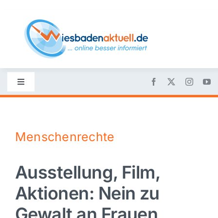
Skip
to
content
Toggle
Navigation
Startseite
Menschenrechte
Nachrichten
Ausstellung, Film,
Politik
Aktionen: Nein zu
Wirtschaft
Gewalt an Frauen