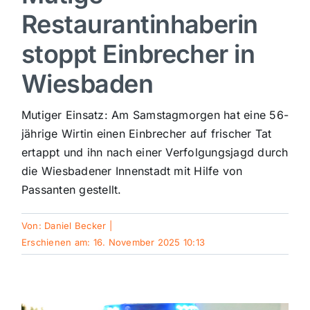
Restaurantinhaberin
Sport
stoppt Einbrecher in
Kultur
Wiesbaden
Mutiger Einsatz: Am Samstagmorgen hat eine 56-
Panorama
jährige Wirtin einen Einbrecher auf frischer Tat
ertappt und ihn nach einer Verfolgungsjagd durch
Mein Stadtteil
die Wiesbadener Innenstadt mit Hilfe von
Passanten gestellt.
Galerie
Von:
Daniel Becker
|
Erschienen am: 16. November 2025 10:13
Verkehrsmeldungen
Polizeimeldungen