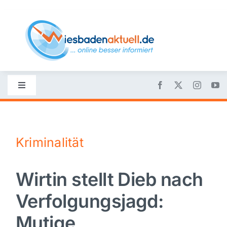
Skip
to
content
Toggle
Navigation
Startseite
Kriminalität
Nachrichten
Wirtin stellt Dieb nach
Politik
Verfolgungsjagd:
Wirtschaft
Mutige