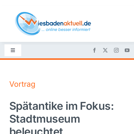
Skip
to
content
Toggle
Navigation
Startseite
Vortrag
Nachrichten
Spätantike im Fokus:
Politik
Stadtmuseum
Wirtschaft
beleuchtet