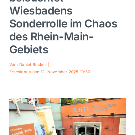
Wiesbadens
Sport
Sonderrolle im Chaos
Kultur
des Rhein-Main-
Gebiets
Panorama
Von:
Daniel Becker
|
Mein Stadtteil
Erschienen am: 12. November 2025 10:30
Galerie
Verkehrsmeldungen
Polizeimeldungen