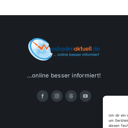
…online besser informiert!
Um dir ein 
um Gerätei
diesen Tec