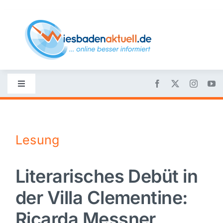
Skip
to
content
Toggle
Navigation
Startseite
Lesung
Nachrichten
Literarisches Debüt in
Politik
der Villa Clementine:
Wirtschaft
Ricarda Messner