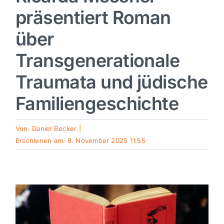
präsentiert Roman
Sport
über
Kultur
Transgenerationale
Traumata und jüdische
Panorama
Familiengeschichte
Mein Stadtteil
Von:
Daniel Becker
|
Erschienen am: 8. November 2025 11:55
Galerie
Verkehrsmeldungen
Polizeimeldungen