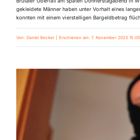
Brutaler Überfall am späten Donnerstagabend in W
gekleidete Männer haben unter Vorhalt eines lange
konnten mit einem vierstelligen Bargeldbetrag flüc
Von:
Daniel Becker
|
Erschienen am: 7. November 2025 15:0