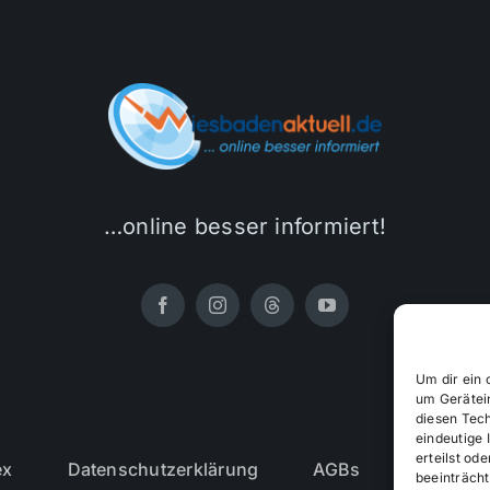
…online besser informiert!
Um dir ein 
um Gerätei
diesen Tec
eindeutige 
erteilst o
ex
Datenschutzerklärung
AGBs
Cookie-R
beeinträcht