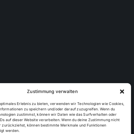
Zustimmung verwalten
optimales Erlebnis zu bieten, verwenden wir Technologien wie Cookies,
nformationen zu speichern und/oder darauf zuzugreifen. Wenn du
hnologien zustimmst, können wir Daten wie das Surfverhalten oder
IDs auf dieser Website verarbeiten. Wenn du deine Zustimmung nicht
der zurückziehst, können bestimmte Merkmale und Funktionen
ichtlinie (EU)
Mediendaten
igt werden.