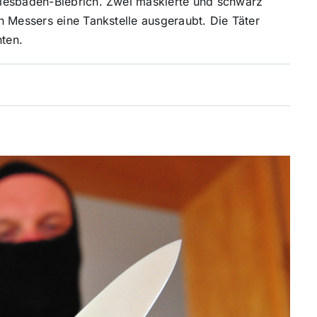
iesbaden-Biebrich. Zwei maskierte und schwarz
n Messers eine Tankstelle ausgeraubt. Die Täter
hten.
5