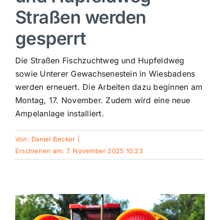
Straßen werden
Sport
gesperrt
Kultur
Die Straßen Fischzuchtweg und Hupfeldweg
sowie Unterer Gewachsenestein in Wiesbadens
Panorama
werden erneuert. Die Arbeiten dazu beginnen am
Montag, 17. November. Zudem wird eine neue
Ampelanlage installiert.
Mein Stadtteil
Von:
Daniel Becker
|
Galerie
Erschienen am: 7. November 2025 10:23
Verkehrsmeldungen
Polizeimeldungen