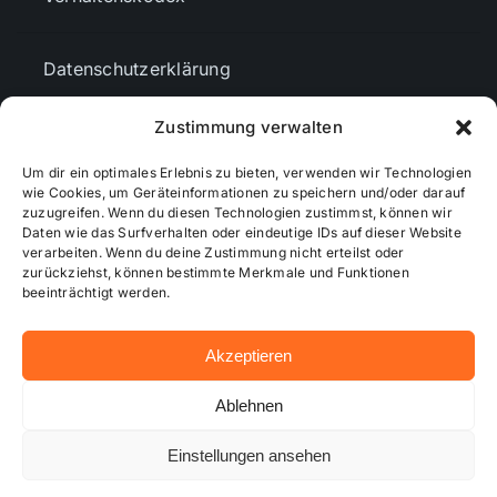
Datenschutzerklärung
Zustimmung verwalten
AGBs
Um dir ein optimales Erlebnis zu bieten, verwenden wir Technologien
wie Cookies, um Geräteinformationen zu speichern und/oder darauf
Cookie-Richtlinie (EU)
zuzugreifen. Wenn du diesen Technologien zustimmst, können wir
Daten wie das Surfverhalten oder eindeutige IDs auf dieser Website
verarbeiten. Wenn du deine Zustimmung nicht erteilst oder
zurückziehst, können bestimmte Merkmale und Funktionen
Mediendaten
beeinträchtigt werden.
Akzeptieren
© 2026 - Wiesbadenaktuell ...online besser informiert!
Ablehnen
Einstellungen ansehen
Hosting bei alkima WEB & DESIGN ®