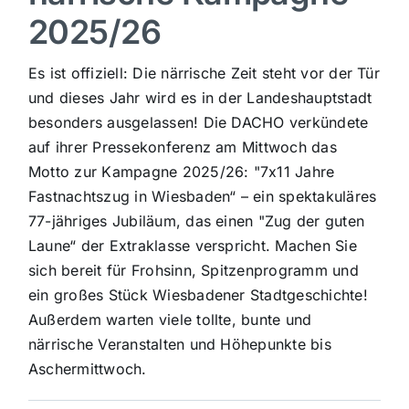
2025/26
Sport
Es ist offiziell: Die närrische Zeit steht vor der Tür
Kultur
und dieses Jahr wird es in der Landeshauptstadt
besonders ausgelassen! Die DACHO verkündete
auf ihrer Pressekonferenz am Mittwoch das
Panorama
Motto zur Kampagne 2025/26: "7x11 Jahre
Fastnachtszug in Wiesbaden“ – ein spektakuläres
Mein Stadtteil
77-jähriges Jubiläum, das einen "Zug der guten
Laune“ der Extraklasse verspricht. Machen Sie
sich bereit für Frohsinn, Spitzenprogramm und
Galerie
ein großes Stück Wiesbadener Stadtgeschichte!
Außerdem warten viele tollte, bunte und
Verkehrsmeldungen
närrische Veranstalten und Höhepunkte bis
Aschermittwoch.
Polizeimeldungen