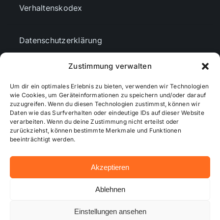
Verhaltenskodex
Datenschutzerklärung
Zustimmung verwalten
AGBs
Um dir ein optimales Erlebnis zu bieten, verwenden wir Technologien
wie Cookies, um Geräteinformationen zu speichern und/oder darauf
Cookie-Richtlinie (EU)
zuzugreifen. Wenn du diesen Technologien zustimmst, können wir
Daten wie das Surfverhalten oder eindeutige IDs auf dieser Website
verarbeiten. Wenn du deine Zustimmung nicht erteilst oder
zurückziehst, können bestimmte Merkmale und Funktionen
Mediendaten
beeinträchtigt werden.
Akzeptieren
© 2026 - Wiesbadenaktuell ...online besser informiert!
Ablehnen
Einstellungen ansehen