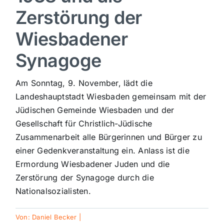
Zerstörung der
Sport
Wiesbadener
Kultur
Synagoge
Am Sonntag, 9. November, lädt die
Panorama
Landeshauptstadt Wiesbaden gemeinsam mit der
Jüdischen Gemeinde Wiesbaden und der
Mein Stadtteil
Gesellschaft für Christlich-Jüdische
Zusammenarbeit alle Bürgerinnen und Bürger zu
Galerie
einer Gedenkveranstaltung ein. Anlass ist die
Ermordung Wiesbadener Juden und die
Zerstörung der Synagoge durch die
Verkehrsmeldungen
Nationalsozialisten.
Polizeimeldungen
Von:
Daniel Becker
|