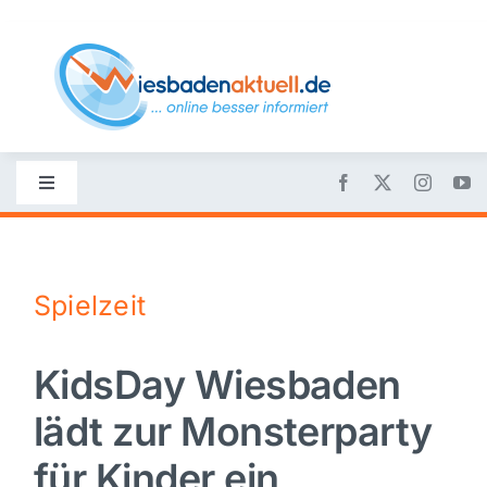
Skip
to
content
Toggle
Navigation
Startseite
Spielzeit
Nachrichten
KidsDay Wiesbaden
Politik
lädt zur Monsterparty
Wirtschaft
für Kinder ein