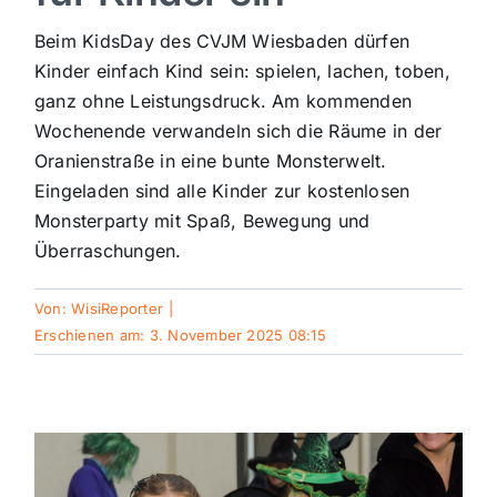
Sport
Beim KidsDay des CVJM Wiesbaden dürfen
Kinder einfach Kind sein: spielen, lachen, toben,
ganz ohne Leistungsdruck. Am kommenden
Kultur
Wochenende verwandeln sich die Räume in der
Oranienstraße in eine bunte Monsterwelt.
Panorama
Eingeladen sind alle Kinder zur kostenlosen
Monsterparty mit Spaß, Bewegung und
Überraschungen.
Mein Stadtteil
Von:
WisiReporter
|
Galerie
Erschienen am: 3. November 2025 08:15
Verkehrsmeldungen
Polizeimeldungen