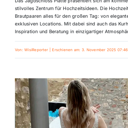
Das Jagdschloss Platte präsentiert sich am komm
stilvolles Zentrum für Hochzeitsideen. Die Hochzei
Brautpaaren alles für den großen Tag: von elegante
exklusiven Locations. Mit dabei sind auch das Kurh
Inspiration und Beratung in einzigartiger Atmosphä
Von:
WisiReporter
|
Erschienen am: 3. November 2025 07:46