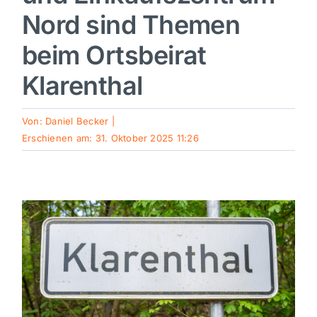
Nord sind Themen
Sport
beim Ortsbeirat
Kultur
Klarenthal
Panorama
Von:
Daniel Becker
|
Erschienen am: 31. Oktober 2025 11:26
Mein Stadtteil
Galerie
Verkehrsmeldungen
Polizeimeldungen