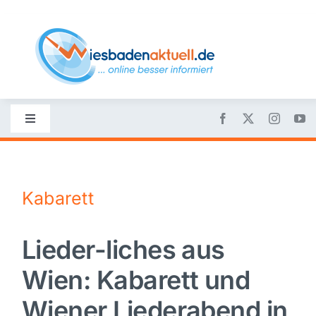
Skip
to
content
Toggle
Navigation
Startseite
Kabarett
Nachrichten
Lieder-liches aus
Politik
Wien: Kabarett und
Wirtschaft
Wiener Liederabend in