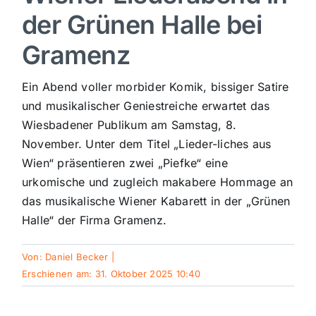
der Grünen Halle bei
Sport
Gramenz
Kultur
Ein Abend voller morbider Komik, bissiger Satire
und musikalischer Geniestreiche erwartet das
Panorama
Wiesbadener Publikum am Samstag, 8.
November. Unter dem Titel „Lieder-liches aus
Wien“ präsentieren zwei „Piefke“ eine
Mein Stadtteil
urkomische und zugleich makabere Hommage an
das musikalische Wiener Kabarett in der „Grünen
Galerie
Halle“ der Firma Gramenz.
Verkehrsmeldungen
Von:
Daniel Becker
|
Erschienen am: 31. Oktober 2025 10:40
Polizeimeldungen