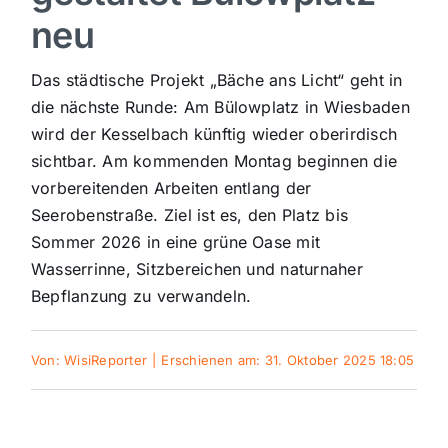
neu
Sport
Das städtische Projekt „Bäche ans Licht“ geht in
Kultur
die nächste Runde: Am Bülowplatz in Wiesbaden
wird der Kesselbach künftig wieder oberirdisch
sichtbar. Am kommenden Montag beginnen die
Panorama
vorbereitenden Arbeiten entlang der
Seerobenstraße. Ziel ist es, den Platz bis
Mein Stadtteil
Sommer 2026 in eine grüne Oase mit
Wasserrinne, Sitzbereichen und naturnaher
Bepflanzung zu verwandeln.
Galerie
Von:
WisiReporter
|
Erschienen am: 31. Oktober 2025 18:05
Verkehrsmeldungen
Polizeimeldungen