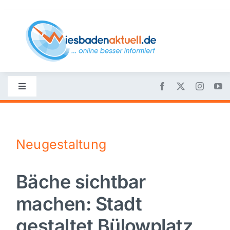
Skip
to
content
Toggle
Navigation
Startseite
Neugestaltung
Nachrichten
Bäche sichtbar
Politik
machen: Stadt
Wirtschaft
gestaltet Bülowplatz