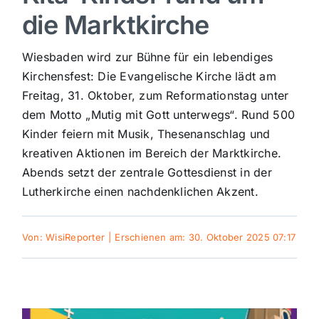
die Marktkirche
Sport
Wiesbaden wird zur Bühne für ein lebendiges
Kultur
Kirchensfest: Die Evangelische Kirche lädt am
Freitag, 31. Oktober, zum Reformationstag unter
dem Motto „Mutig mit Gott unterwegs“. Rund 500
Panorama
Kinder feiern mit Musik, Thesenanschlag und
kreativen Aktionen im Bereich der Marktkirche.
Mein Stadtteil
Abends setzt der zentrale Gottesdienst in der
Lutherkirche einen nachdenklichen Akzent.
Galerie
Von:
WisiReporter
|
Erschienen am: 30. Oktober 2025 07:17
Verkehrsmeldungen
Polizeimeldungen