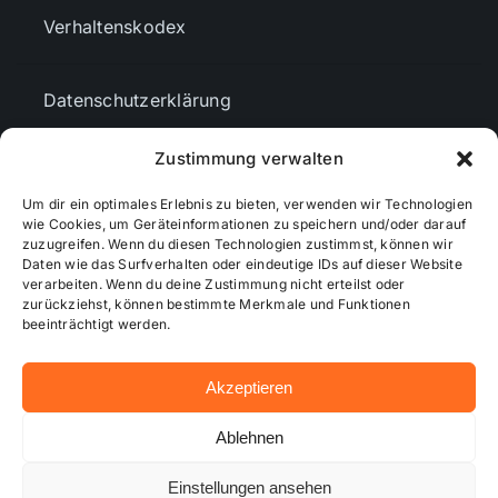
Verhaltenskodex
Datenschutzerklärung
Zustimmung verwalten
AGBs
Um dir ein optimales Erlebnis zu bieten, verwenden wir Technologien
wie Cookies, um Geräteinformationen zu speichern und/oder darauf
Cookie-Richtlinie (EU)
zuzugreifen. Wenn du diesen Technologien zustimmst, können wir
Daten wie das Surfverhalten oder eindeutige IDs auf dieser Website
verarbeiten. Wenn du deine Zustimmung nicht erteilst oder
zurückziehst, können bestimmte Merkmale und Funktionen
Mediendaten
beeinträchtigt werden.
Akzeptieren
© 2026 - Wiesbadenaktuell ...online besser informiert!
Ablehnen
Einstellungen ansehen