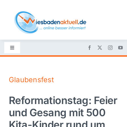
Skip
to
content
Toggle
Navigation
Startseite
Glaubensfest
Nachrichten
Reformationstag: Feier
Politik
und Gesang mit 500
Wirtschaft
Kita-Kinder rund um