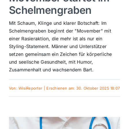
Schelmengraben
Sport
Mit Schaum, Klinge und klarer Botschaft: Im
Kultur
Schelmengraben beginnt der "Movember" mit
einer Rasieraktion, die mehr ist als nur ein
Styling-Statement. Männer und Unterstützer
Panorama
setzen gemeinsam ein Zeichen für körperliche
und seelische Gesundheit, mit Humor,
Mein Stadtteil
Zusammenhalt und wachsendem Bart.
Galerie
Von:
WisiReporter
|
Erschienen am: 30. Oktober 2025 18:07
Verkehrsmeldungen
Polizeimeldungen