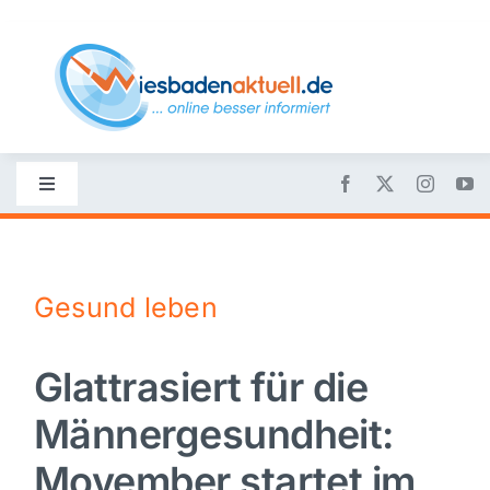
Skip
to
content
Toggle
Navigation
Startseite
Gesund leben
Nachrichten
Glattrasiert für die
Politik
Männergesundheit:
Wirtschaft
Movember startet im