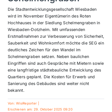
Sport
Die Stadtentwicklungsgesellschaft Wiesbaden
wird im November Eigentümerin des Roten
Hochhauses in der Siedlung Schelmengraben in
Kultur
Wiesbaden-Dotzheim. Mit umfassenden
Erstmaßnahmen zur Verbesserung von Sicherheit,
Panorama
Sauberkeit und Wohnkomfort möchte die SEG ein
deutliches Zeichen für den Wandel im
Schelmengraben setzen. Neben baulichen
Mein Stadtteil
Eingriffen sind auch Gespräche mit Mietern sowie
eine langfristige städtebauliche Entwicklung des
Galerie
Quartiers geplant. Die Kosten für Erwerb und
Sanierung des Gebäudes sind weiter nicht
bekannt.
Verkehrsmeldungen
Von:
WisiReporter
|
Polizeimeldungen
Erschienen am: 29. Oktober 2025 09:20