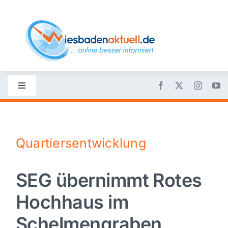
Skip
to
content
Toggle
Navigation
Startseite
Quartiersentwicklung
Nachrichten
SEG übernimmt Rotes
Politik
Hochhaus im
Wirtschaft
Schelmengraben