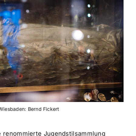
 Wiesbaden: Bernd Fickert
e renommierte Jugendstilsammlung