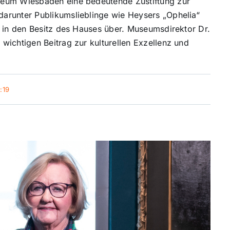
seum Wiesbaden eine bedeutende Zustiftung zur
arunter Publikumslieblinge wie Heysers „Ophelia“
t in den Besitz des Hauses über. Museumsdirektor Dr.
wichtigen Beitrag zur kulturellen Exzellenz und
:19