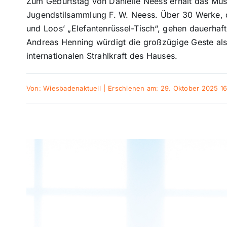
Zum Geburtstag von Danielle Neess erhält das Mu
Jugendstilsammlung F. W. Neess. Über 30 Werke, d
und Loos’ „Elefantenrüssel-Tisch“, gehen dauerhaf
Andreas Henning würdigt die großzügige Geste als 
internationalen Strahlkraft des Hauses.
Von:
Wiesbadenaktuell
|
Erschienen am: 29. Oktober 2025 16