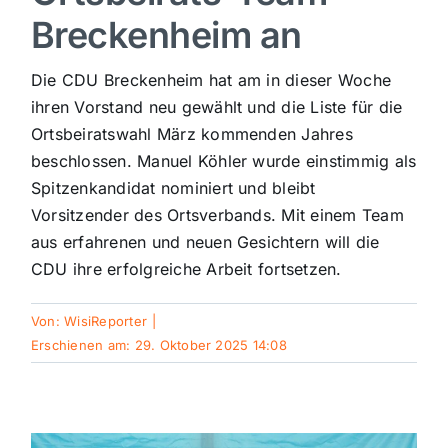
Breckenheim an
Sport
Die CDU Breckenheim hat am in dieser Woche
Kultur
ihren Vorstand neu gewählt und die Liste für die
Ortsbeiratswahl März kommenden Jahres
beschlossen. Manuel Köhler wurde einstimmig als
Panorama
Spitzenkandidat nominiert und bleibt
Vorsitzender des Ortsverbands. Mit einem Team
Mein Stadtteil
aus erfahrenen und neuen Gesichtern will die
CDU ihre erfolgreiche Arbeit fortsetzen.
Galerie
Von:
WisiReporter
|
Erschienen am: 29. Oktober 2025 14:08
Verkehrsmeldungen
Polizeimeldungen