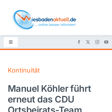
Skip
to
content
Toggle
Navigation
Startseite
Kontinuität
Nachrichten
Manuel Köhler führt
Politik
erneut das CDU
Wirtschaft
Ortsbeirats-Team