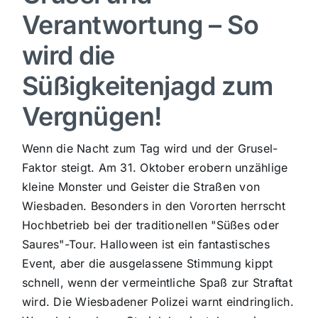
Verantwortung – So
Sport
wird die
Kultur
Süßigkeitenjagd zum
Vergnügen!
Panorama
Wenn die Nacht zum Tag wird und der Grusel-
Mein Stadtteil
Faktor steigt. Am 31. Oktober erobern unzählige
kleine Monster und Geister die Straßen von
Wiesbaden. Besonders in den Vororten herrscht
Galerie
Hochbetrieb bei der traditionellen "Süßes oder
Saures"-Tour. Halloween ist ein fantastisches
Verkehrsmeldungen
Event, aber die ausgelassene Stimmung kippt
schnell, wenn der vermeintliche Spaß zur Straftat
wird. Die Wiesbadener Polizei warnt eindringlich.
Polizeimeldungen