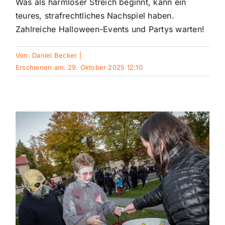
Was als harmloser Streich beginnt, kann ein
teures, strafrechtliches Nachspiel haben.
Themen und Termine
Zahlreiche Halloween-Events und Partys warten!
Von:
Daniel Becker
|
Gewinnspiele
Erschienen am: 29. Oktober 2025 12:10