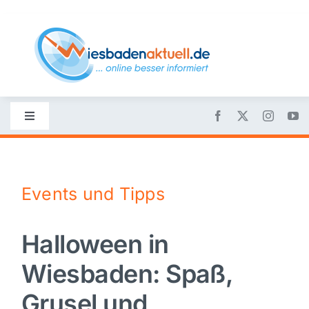
Skip
to
content
Toggle
Navigation
Startseite
Events und Tipps
Nachrichten
Halloween in
Politik
Wiesbaden: Spaß,
Wirtschaft
Grusel und