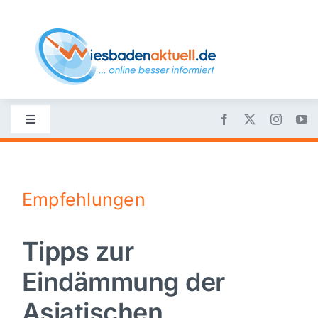
Skip
to
content
Toggle
Navigation
Startseite
Empfehlungen
Nachrichten
Tipps zur
Politik
Eindämmung der
Wirtschaft
Asiatischen