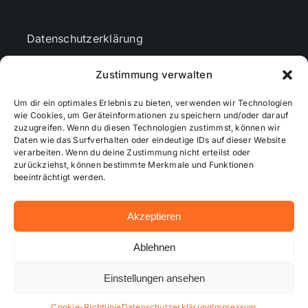
Datenschutzerklärung
Zustimmung verwalten
AGBs
Um dir ein optimales Erlebnis zu bieten, verwenden wir Technologien
wie Cookies, um Geräteinformationen zu speichern und/oder darauf
Cookie-Richtlinie (EU)
zuzugreifen. Wenn du diesen Technologien zustimmst, können wir
Daten wie das Surfverhalten oder eindeutige IDs auf dieser Website
verarbeiten. Wenn du deine Zustimmung nicht erteilst oder
zurückziehst, können bestimmte Merkmale und Funktionen
Mediendaten
beeinträchtigt werden.
Akzeptieren
© 2026 - Wiesbadenaktuell ...online besser informiert!
Ablehnen
Einstellungen ansehen
Hosting bei alkima WEB & DESIGN ®
Cookie-Richtlinie
Datenschutzerklärung
Impressum