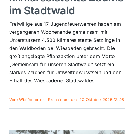
im Stadtwald
Sport
Freiwillige aus 17 Jugendfeuerwehren haben am
Kultur
vergangenen Wochenende gemeinsam mit
Unterstützern 4.500 klimaresistente Setzlinge in
den Waldboden bei Wiesbaden gebracht. Die
Panorama
groß angelegte Pflanzaktion unter dem Motto
„Gemeinsam für unseren Stadtwald“ setzt ein
Mein Stadtteil
starkes Zeichen für Umweltbewusstsein und den
Erhalt des Wiesbadener Stadtwaldes.
Galerie
Von:
WisiReporter
|
Erschienen am: 27. Oktober 2025 13:46
Verkehrsmeldungen
Polizeimeldungen