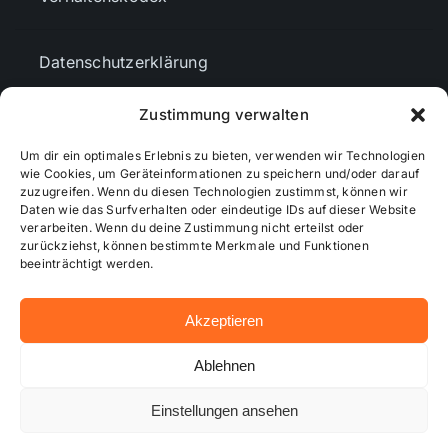
Datenschutzerklärung
Zustimmung verwalten
AGBs
Um dir ein optimales Erlebnis zu bieten, verwenden wir Technologien
wie Cookies, um Geräteinformationen zu speichern und/oder darauf
Cookie-Richtlinie (EU)
zuzugreifen. Wenn du diesen Technologien zustimmst, können wir
Daten wie das Surfverhalten oder eindeutige IDs auf dieser Website
verarbeiten. Wenn du deine Zustimmung nicht erteilst oder
zurückziehst, können bestimmte Merkmale und Funktionen
Mediendaten
beeinträchtigt werden.
Akzeptieren
© 2026 - Wiesbadenaktuell ...online besser informiert!
Ablehnen
Einstellungen ansehen
Hosting bei alkima WEB & DESIGN ®