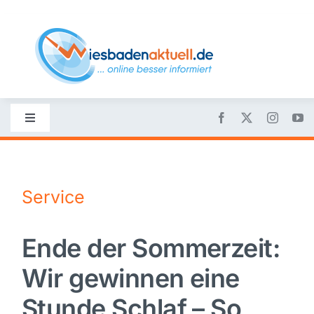
Skip
to
content
Toggle
Navigation
Startseite
Service
Nachrichten
Ende der Sommerzeit:
Politik
Wir gewinnen eine
Wirtschaft
Stunde Schlaf – So