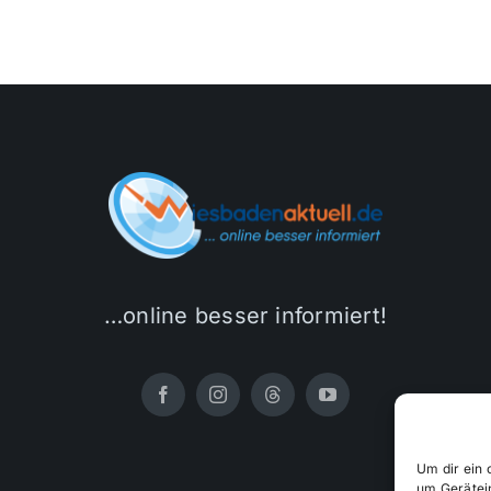
…online besser informiert!
Um dir ein 
um Gerätei