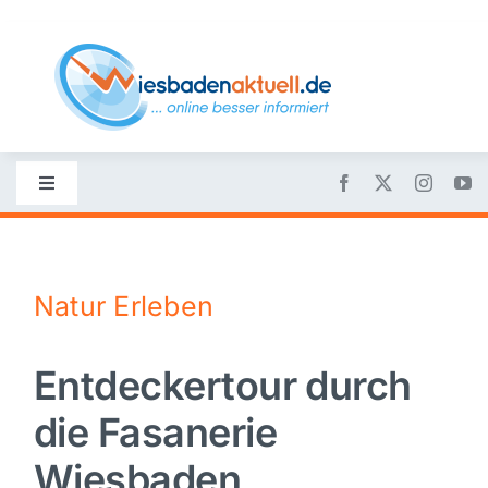
Skip
to
content
Toggle
Navigation
Startseite
Natur Erleben
Nachrichten
Entdeckertour durch
Politik
die Fasanerie
Wirtschaft
Wiesbaden