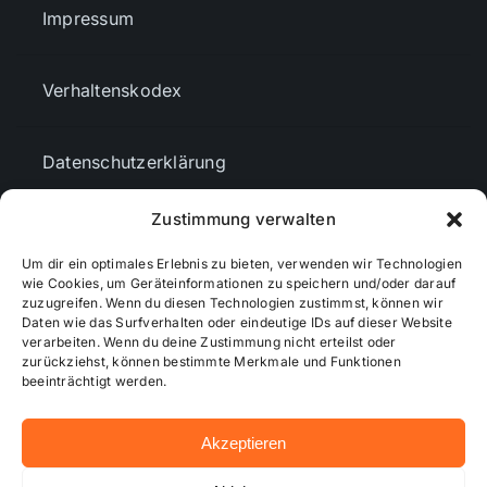
Impressum
Verhaltenskodex
Datenschutzerklärung
Zustimmung verwalten
AGBs
Um dir ein optimales Erlebnis zu bieten, verwenden wir Technologien
wie Cookies, um Geräteinformationen zu speichern und/oder darauf
Cookie-Richtlinie (EU)
zuzugreifen. Wenn du diesen Technologien zustimmst, können wir
Daten wie das Surfverhalten oder eindeutige IDs auf dieser Website
verarbeiten. Wenn du deine Zustimmung nicht erteilst oder
zurückziehst, können bestimmte Merkmale und Funktionen
Mediendaten
beeinträchtigt werden.
Akzeptieren
© 2026 - Wiesbadenaktuell ...online besser informiert!