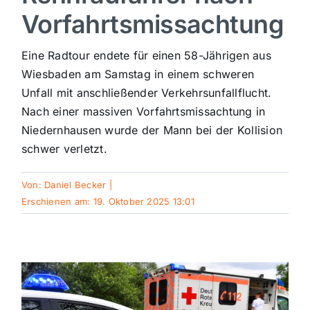
Vorfahrtsmissachtung
Sport
Eine Radtour endete für einen 58-Jährigen aus
Kultur
Wiesbaden am Samstag in einem schweren
Unfall mit anschließender Verkehrsunfallflucht.
Nach einer massiven Vorfahrtsmissachtung in
Panorama
Niedernhausen wurde der Mann bei der Kollision
schwer verletzt.
Mein Stadtteil
Von:
Daniel Becker
|
Erschienen am: 19. Oktober 2025 13:01
Galerie
Verkehrsmeldungen
Polizeimeldungen