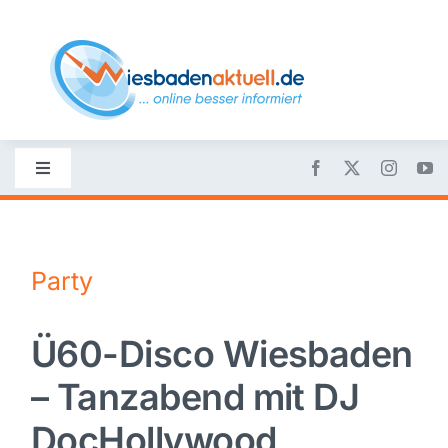
Skip
to
content
Toggle
Navigation
Startseite
Party
Nachrichten
Ü60-Disco Wiesbaden
Politik
– Tanzabend mit DJ
Wirtschaft
DocHollywood