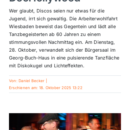
Sport
Wer glaubt, Discos seien nur etwas für die
Jugend, irrt sich gewaltig. Die Arbeiterwohlfahrt
Wiesbaden beweist das Gegentein und lädt alle
Kultur
Tanzbegeisterten ab 60 Jahren zu einem
stimmungsvollen Nachmittag ein. Am Dienstag,
Panorama
28. Oktober, verwandelt sich der Bürgersaal im
Georg-Buch-Haus in eine pulsierende Tanzfläche
mit Diskokugel und Lichteffekten.
Mein Stadtteil
Von:
Daniel Becker
|
Galerie
Erschienen am: 18. Oktober 2025 13:22
Verkehrsmeldungen
Polizeimeldungen