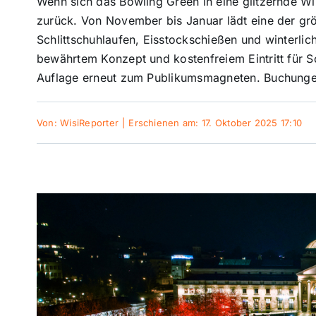
Wenn sich das Bowling Green in eine glitzernde Wi
zurück. Von November bis Januar lädt eine der g
Schlittschuhlaufen, Eisstockschießen und winterlic
bewährtem Konzept und kostenfreiem Eintritt für Sc
Auflage erneut zum Publikumsmagneten. Buchungen
Von:
WisiReporter
|
Erschienen am: 17. Oktober 2025 17:10