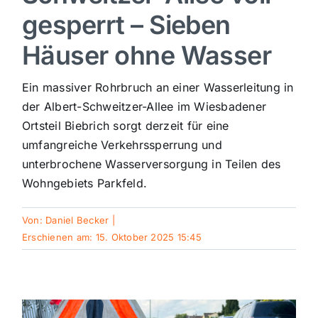
gesperrt – Sieben
Sport
Häuser ohne Wasser
Kultur
Ein massiver Rohrbruch an einer Wasserleitung in
der Albert-Schweitzer-Allee im Wiesbadener
Panorama
Ortsteil Biebrich sorgt derzeit für eine
umfangreiche Verkehrssperrung und
unterbrochene Wasserversorgung in Teilen des
Mein Stadtteil
Wohngebiets Parkfeld.
Galerie
Von:
Daniel Becker
|
Erschienen am: 15. Oktober 2025 15:45
Verkehrsmeldungen
Polizeimeldungen