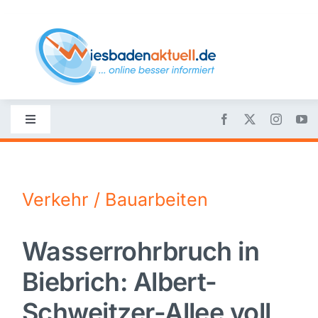
Skip
to
content
Toggle
Navigation
Startseite
Verkehr / Bauarbeiten
Nachrichten
Wasserrohrbruch in
Politik
Biebrich: Albert-
Wirtschaft
Schweitzer-Allee voll