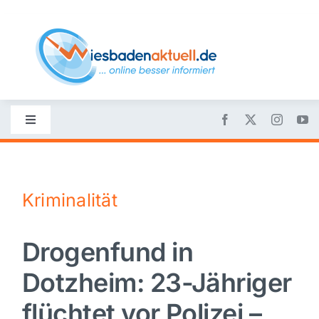
Skip
to
content
Toggle
Navigation
Startseite
Kriminalität
Nachrichten
Drogenfund in
Politik
Dotzheim: 23-Jähriger
Wirtschaft
flüchtet vor Polizei –