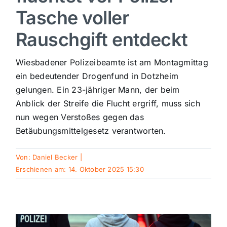
Tasche voller
Sport
Rauschgift entdeckt
Kultur
Wiesbadener Polizeibeamte ist am Montagmittag
ein bedeutender Drogenfund in Dotzheim
Panorama
gelungen. Ein 23-jähriger Mann, der beim
Anblick der Streife die Flucht ergriff, muss sich
nun wegen Verstoßes gegen das
Mein Stadtteil
Betäubungsmittelgesetz verantworten.
Galerie
Von:
Daniel Becker
|
Erschienen am: 14. Oktober 2025 15:30
Verkehrsmeldungen
Polizeimeldungen