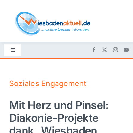
Skip
to
content
Toggle
Navigation
Startseite
Soziales Engagement
Nachrichten
Mit Herz und Pinsel:
Politik
Diakonie-Projekte
Wirtschaft
dank „Wiesbaden