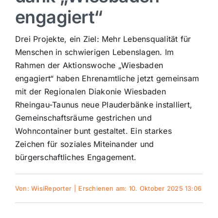
engagiert“
Sport
Drei Projekte, ein Ziel: Mehr Lebensqualität für
Kultur
Menschen in schwierigen Lebenslagen. Im
Rahmen der Aktionswoche „Wiesbaden
engagiert“ haben Ehrenamtliche jetzt gemeinsam
Panorama
mit der Regionalen Diakonie Wiesbaden
Rheingau-Taunus neue Plauderbänke installiert,
Mein Stadtteil
Gemeinschaftsräume gestrichen und
Wohncontainer bunt gestaltet. Ein starkes
Zeichen für soziales Miteinander und
Galerie
bürgerschaftliches Engagement.
Verkehrsmeldungen
Von:
WisiReporter
|
Erschienen am: 10. Oktober 2025 13:06
Polizeimeldungen