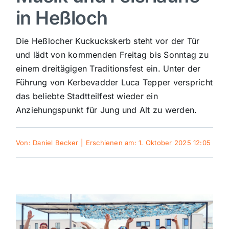
in Heßloch
Sport
Die Heßlocher Kuckuckskerb steht vor der Tür
Kultur
und lädt von kommenden Freitag bis Sonntag zu
einem dreitägigen Traditionsfest ein. Unter der
Führung von Kerbevadder Luca Tepper verspricht
Panorama
das beliebte Stadtteilfest wieder ein
Anziehungspunkt für Jung und Alt zu werden.
Mein Stadtteil
Von:
Daniel Becker
|
Erschienen am: 1. Oktober 2025 12:05
Galerie
Verkehrsmeldungen
Polizeimeldungen