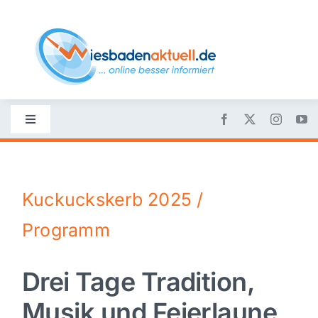
Skip
to
content
Toggle
Navigation
Startseite
Kuckuckskerb 2025 /
Nachrichten
Programm
Politik
Drei Tage Tradition,
Wirtschaft
Musik und Feierlaune