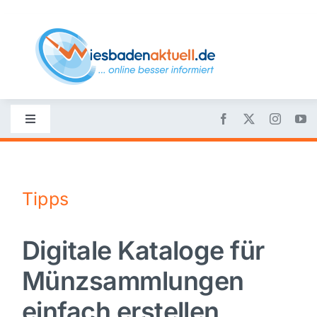
Skip
to
content
Toggle
Navigation
Startseite
Tipps
Nachrichten
Digitale Kataloge für
Politik
Münzsammlungen
Wirtschaft
einfach erstellen